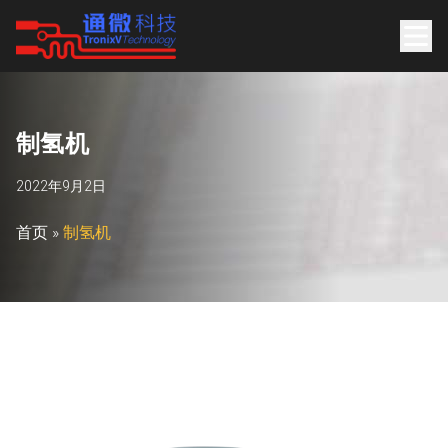
制
氢
机
2022年9月2日
首页
»
制氢机