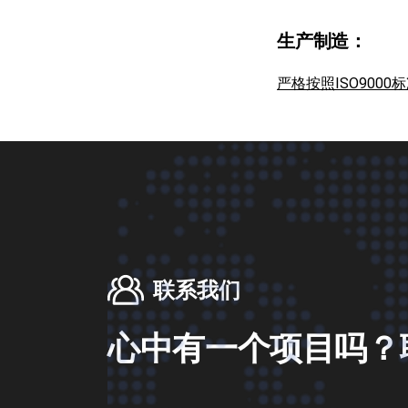
生产制造：
严格按照ISO900
联系我们
心
中
有
一
个
项
目
吗
？