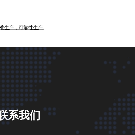
0标准生产，可靠性生产
。
联
系
我
们