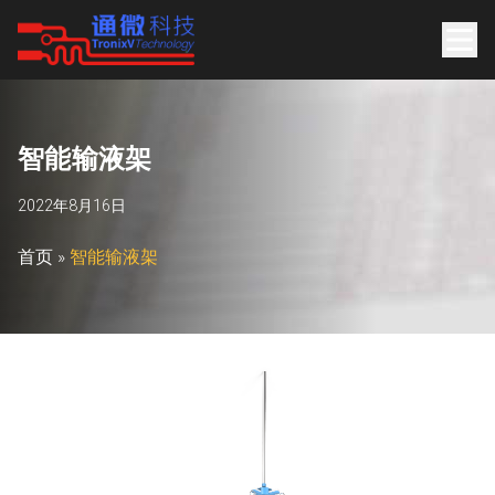
智
能
输
液
架
2022年8月16日
首页
»
智能输液架