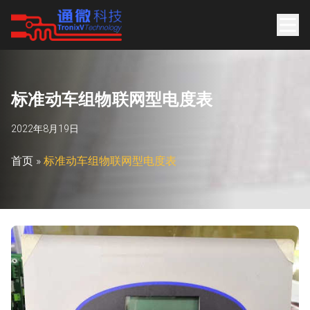
标
准
动
车
组
物
联
网
型
电
度
表
2022年8月19日
首页
»
标准动车组物联网型电度表