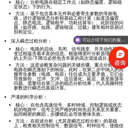
核心：
分析电路在稳定工作点（如静态偏置、逻辑稳
定状态）下的行为。
方法：
基于包含基本元件和必要寄生参数的等效电
路，进行逻辑状态分析和基础工程计算（如直流偏置
点、静态电流、逻辑电平、功耗估算等）。此阶段的问
题（如开路、短路、逻辑错误、过载）通常相对容易识
别和定位。
可以介绍下你们的服务内容么？
深入瞬态过程分析：
核心：
电路的启动、关闭、信号跳变、开关动作等突
变过程蕴含着丰富的信息。根据傅里叶分析原理，陡峭
的上升沿/下降沿必然包含丰富的高次谐波成分。
方法：
这是诊断复杂问题的关键步骤。重点分析等效
电路在瞬态激励下的响应。此时，在第二步中纳入的高
频寄生参数（电感、电容）往往成为主要矛盾，它们会
导致振铃、过冲、欠冲、边沿退化、延迟、甚至振荡等
问题。需要结合第三步的稳态分析结果，代入高频特性
参数进行瞬态仿真或计算。
严谨的时序分析：
核心：
在包含高速信号、多时钟域、控制逻辑或状态
机的电路中，信号之间严格的时间先后关系至关重要。
如同精密的舞蹈，步骤错乱会导致整体失效。
方法：
在前述分析（尤其是瞬态过程分析）的基础
上，检查相关控制信号、数据信号、时钟信号、使能信