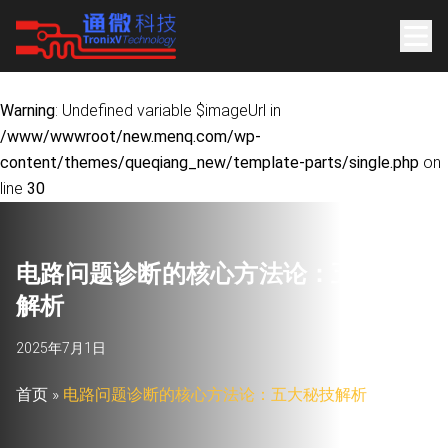
Warning
: Undefined variable $imageUrl in
/www/wwwroot/new.menq.com/wp-
content/themes/queqiang_new/template-parts/single.php
on
line
30
电
路
问
题
诊
断
的
核
心
方
法
论
：
五
大
秘
技
解
析
2025年7月1日
首页
»
电路问题诊断的核心方法论：五大秘技解析