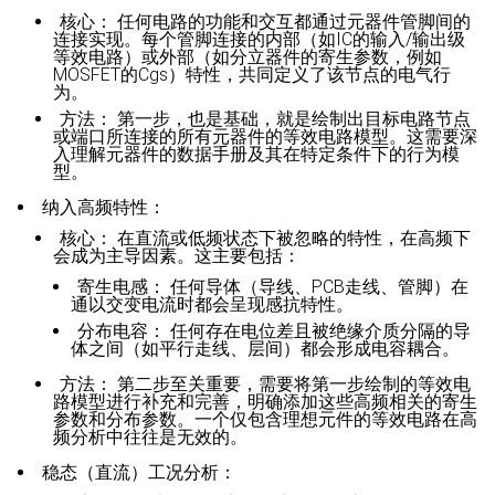
核心：
任何电路的功能和交互都通过元器件管脚间的
连接实现。每个管脚连接的内部（如IC的输入/输出级
等效电路）或外部（如分立器件的寄生参数，例如
MOSFET的Cgs）特性，共同定义了该节点的电气行
为。
方法：
第一步，也是基础，就是绘制出目标电路节点
或端口所连接的所有元器件的等效电路模型。这需要深
入理解元器件的数据手册及其在特定条件下的行为模
型。
纳入高频特性：
核心：
在直流或低频状态下被忽略的特性，在高频下
会成为主导因素。这主要包括：
寄生电感：
任何导体（导线、PCB走线、管脚）在
通以交变电流时都会呈现感抗特性。
分布
电容
：
任何存在电位差且被绝缘介质分隔的导
体之间（如平行走线、层间）都会形成电容耦合。
方法：
第二步至关重要，需要将第一步绘制的等效电
路模型进行补充和完善，明确添加这些高频相关的寄生
参数和分布参数。一个仅包含理想元件的等效电路在高
频分析中往往是无效的。
稳态（直流）工况分析：