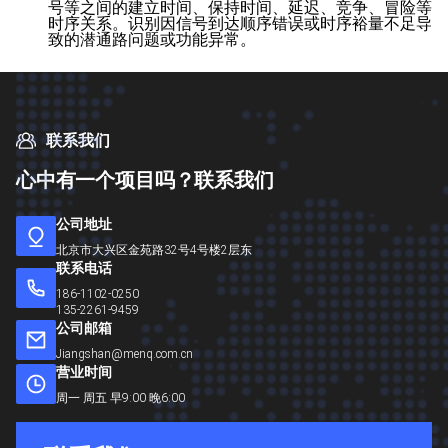
号等之间的建立时间、保持时间、延迟、竞争、冒险等
时序关系。识别因信号到达顺序错误或时序裕量不足导
致的潜通路问题或功能异常。
联系我们
心
中
有
一
个
项
目
吗
？
联
系
我
们
公司地址
北京市大兴区金苑路32号4号楼2层东
联系电话
186-1102-0250
135-2261-9459
公司邮箱
Jiangshan@menq.com.cn
营业时间
周一 周五 早9:00 晚6:00