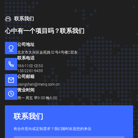
联系我们
心
中
有
一
个
项
目
吗
？
联
系
我
们
公司地址
北京市大兴区金苑路32号4号楼2层东
联系电话
186-1102-0250
135-2261-9459
公司邮箱
Jiangshan@menq.com.cn
营业时间
周一 周五 早9:00 晚6:00
联
系
我
们
有合作意向或定制需求？我们随时欢迎您的来信