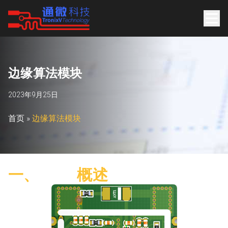
边
缘
算
法
模
块
2023年9月25日
首页
»
边缘算法模块
一、 概述