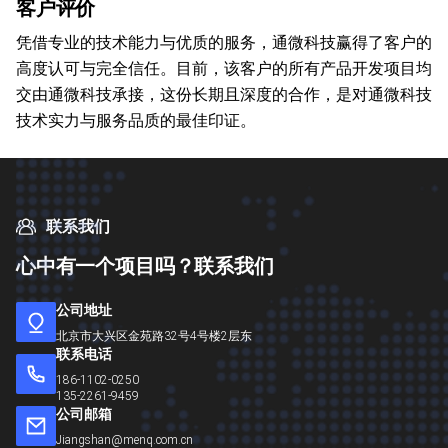
客户评价
凭借专业的技术能力与优质的服务，通微科技赢得了客户的
高度认可与完全信任。目前，该客户的所有产品开发项目均
交由通微科技承接，这份长期且深度的合作，是对通微科技
技术实力与服务品质的最佳印证。
联系我们
心
中
有
一
个
项
目
吗
？
联
系
我
们
公司地址
北京市大兴区金苑路32号4号楼2层东
联系电话
186-1102-0250
135-2261-9459
公司邮箱
Jiangshan@menq.com.cn