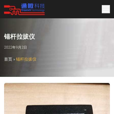
锚
杆
拉
拔
仪
2022年9月2日
首页
»
锚杆拉拔仪