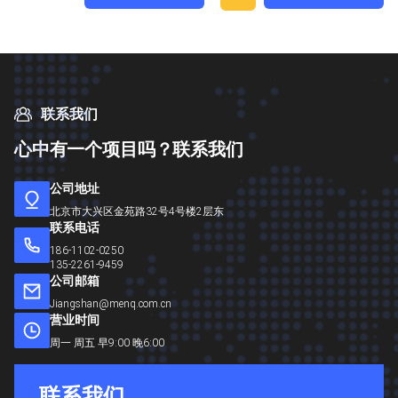
联系我们
心
中
有
一
个
项
目
吗
？
联
系
我
们
公司地址
北京市大兴区金苑路32号4号楼2层东
联系电话
186-1102-0250
135-2261-9459
公司邮箱
Jiangshan@menq.com.cn
营业时间
周一 周五 早9:00 晚6:00
联
系
我
们